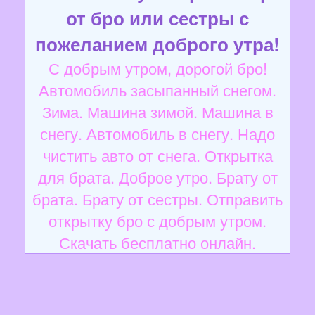
от бро или сестры с
пожеланием доброго утра!
С добрым утром, дорогой бро!
Автомобиль засыпанный снегом.
Зима. Машина зимой. Машина в
снегу. Автомобиль в снегу. Надо
чистить авто от снега. Открытка
для брата. Доброе утро. Брату от
брата. Брату от сестры. Отправить
открытку бро с добрым утром.
Скачать бесплатно онлайн.