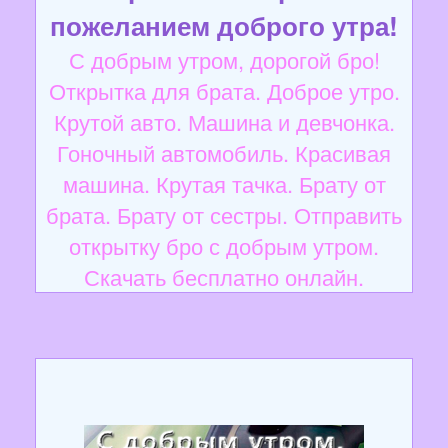
пожеланием доброго утра!
С добрым утром, дорогой бро!
Открытка для брата. Доброе утро.
Крутой авто. Машина и девчонка.
Гоночный автомобиль. Красивая
машина. Крутая тачка. Брату от
брата. Брату от сестры. Отправить
открытку бро с добрым утром.
Скачать бесплатно онлайн.