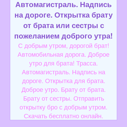
Автомагистраль. Надпись
на дороге. Открытка брату
от брата или сестры с
пожеланием доброго утра!
С добрым утром, дорогой брат!
Автомобильная дорога. Доброе
утро для брата! Трасса.
Автомагистраль. Надпись на
дороге. Открытка для брата.
Доброе утро. Брату от брата.
Брату от сестры. Отправить
открытку бро с добрым утром.
Скачать бесплатно онлайн.