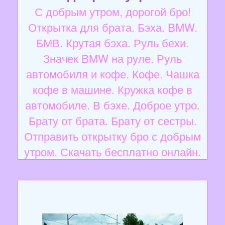
С добрым утром, дорогой бро!
Открытка для брата. Бэха. BMW.
БМВ. Крутая бэха. Руль бехи.
Значек BMW на руле. Руль
автомобиля и кофе. Кофе. Чашка
кофе в машине. Кружка кофе в
автомобиле. В бэхе. Доброе утро.
Брату от брата. Брату от сестры.
Отправить открытку бро с добрым
утром. Скачать бесплатно онлайн.