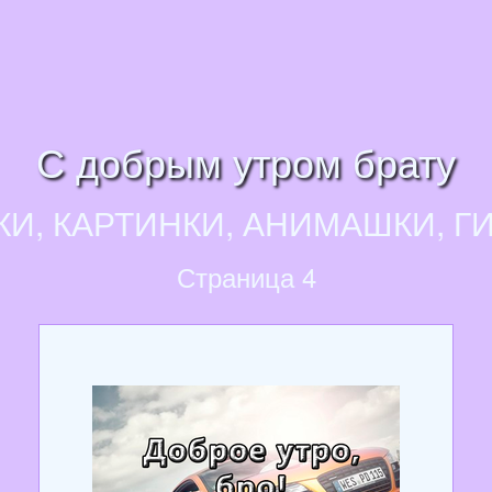
С добрым утром брату
КИ, КАРТИНКИ, АНИМАШКИ, Г
Страница 4