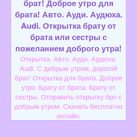
брат! Доброе утро для
брата! Авто. Ауди. Аудюха.
Audi. Открытка брату от
брата или сестры с
пожеланием доброго утра!
Открытка. Авто. Ауди. Аудюха.
Audi. С добрым утром, дорогой
брат! Открытка для брата. Доброе
утро. Брату от брата. Брату от
сестры. Отправить открытку бро с
добрым утром. Скачать бесплатно
онлайн.