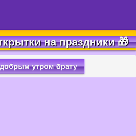
ткрытки на праздники 🎁
 добрым утром брату