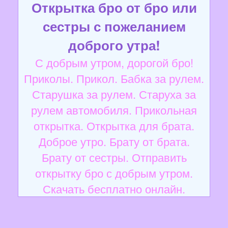
Открытка бро от бро или
сестры с пожеланием
доброго утра!
С добрым утром, дорогой бро!
Приколы. Прикол. Бабка за рулем.
Старушка за рулем. Старуха за
рулем автомобиля. Прикольная
открытка. Открытка для брата.
Доброе утро. Брату от брата.
Брату от сестры. Отправить
открытку бро с добрым утром.
Скачать бесплатно онлайн.