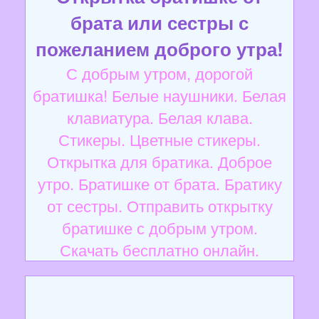
брата или сестры с
пожеланием доброго утра!
С добрым утром, дорогой
братишка! Белые наушники. Белая
клавиатура. Белая клава.
Стикеры. Цветные стикеры.
Открытка для братика. Доброе
утро. Братишке от брата. Братику
от сестры. Отправить открытку
братишке с добрым утром.
Скачать бесплатно онлайн.