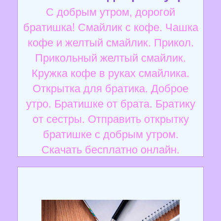
С добрым утром, дорогой
братишка! Смайлик с кофе. Чашка
кофе и желтый смайлик. Прикол.
Прикольный желтый смайлик.
Кружка кофе в руках смайлика.
Открытка для братика. Доброе
утро. Братишке от брата. Братику
от сестры. Отправить открытку
братишке с добрым утром.
Скачать бесплатно онлайн.