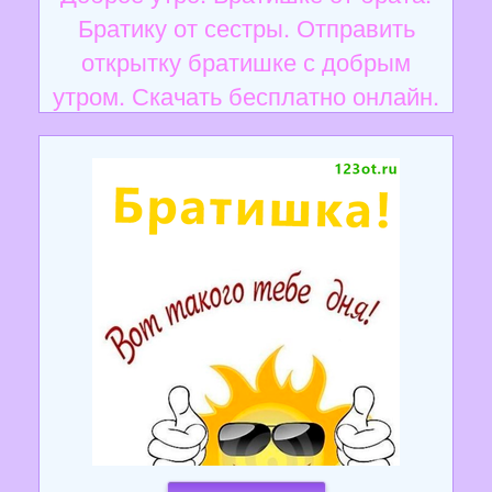
Братику от сестры. Отправить
открытку братишке с добрым
утром. Скачать бесплатно онлайн.