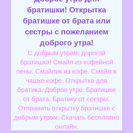
братишки! Открытка
братишке от брата или
сестры с пожеланием
доброго утра!
С добрым утром, дорогой
братишка! Смайл из кофейной
пены. Смайлик из кофе. Смайл в
чашке кофе. Открытка для
братика. Доброе утро. Братишке
от брата. Братику от сестры.
Отправить открытку братишке с
добрым утром. Скачать бесплатно
онлайн.