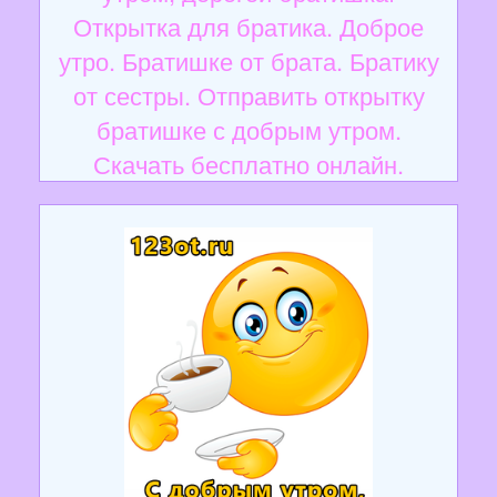
Открытка для братика. Доброе
утро. Братишке от брата. Братику
от сестры. Отправить открытку
братишке с добрым утром.
Скачать бесплатно онлайн.