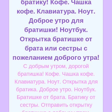
братику! Кофе. Чашка
кофе. Клавиатура. Ноут.
Доброе утро для
братишки! Ноутбук.
Открытка братишке от
брата или сестры с
пожеланием доброго утра!
С добрым утром, дорогой
братишка! Кофе. Чашка кофе.
Клавиатура. Ноут. Открытка для
братика. Доброе утро. Ноутбук.
Братишке от брата. Братику от
сестры. Отправить открытку