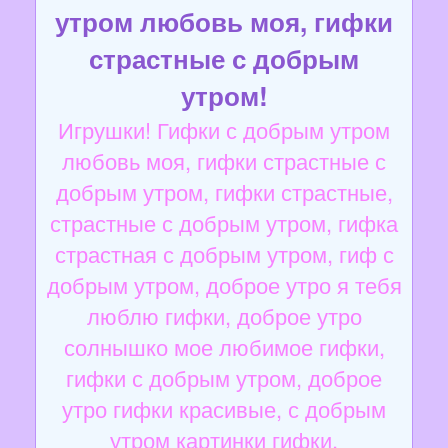
утром любовь моя, гифки
страстные с добрым
утром!
Игрушки! Гифки с добрым утром
любовь моя, гифки страстные с
добрым утром, гифки страстные,
страстные с добрым утром, гифка
страстная с добрым утром, гиф с
добрым утром, доброе утро я тебя
люблю гифки, доброе утро
солнышко мое любимое гифки,
гифки с добрым утром, доброе
утро гифки красивые, с добрым
утром картинки гифки,