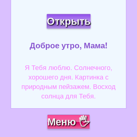
Открыть
Доброе утро, Мама!
Я Тебя люблю. Солнечного,
хорошего дня. Картинка с
природным пейзажем. Восход
солнца для Тебя.
Меню 🖐