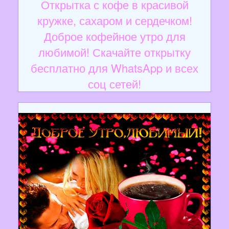
Открытка с кофе в красивой
кружке, сахаром и сердечком!
Доброе кофейное утро для
любимой! Скачайте открытку
бесплатно для WhatsApp и всех
соц сетей!