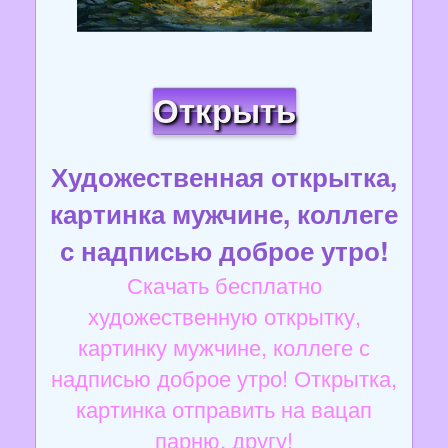
Открыть
Художественная открытка,
картинка мужчине, коллеге
с надписью доброе утро!
Скачать бесплатно
художественную открытку,
картинку мужчине, коллеге с
надписью доброе утро! Открытка,
картинка отправить на вацап
парню, другу!