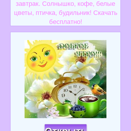
завтрак. Солнышко, кофе, белые
цветы, птичка, будильник! Скачать
бесплатно!