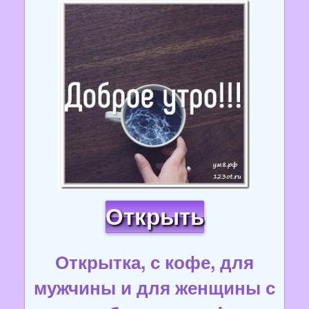
Открыть
Открытка, с кофе, для
мужчины и для женщины с