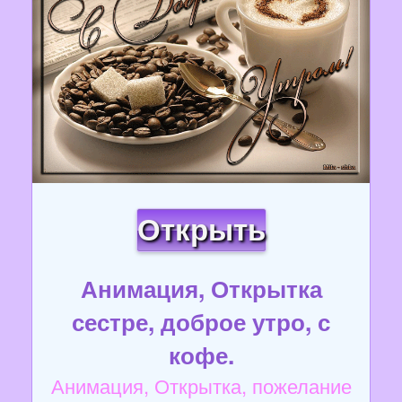
Открыть
Анимация, Открытка
сестре, доброе утро, с
кофе.
Анимация, Открытка, пожелание