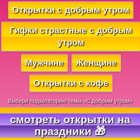
Открытки с добрым утром
Гифки страстные с добрым
утром
Мужчине
Женщине
Открытки с кофе
Выбери подкатегорию темы «С добрым утром»
смотреть открытки на
праздники 🎁