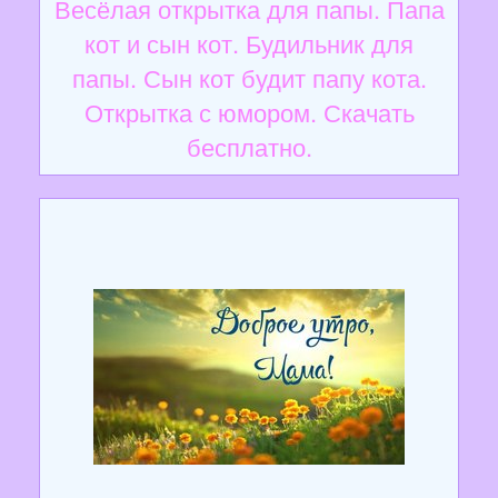
Весёлая открытка для папы. Папа
кот и сын кот. Будильник для
папы. Сын кот будит папу кота.
Открытка с юмором. Скачать
бесплатно.