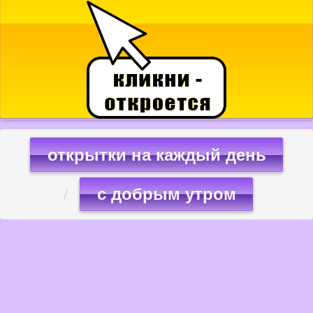
открытки на каждый день
с добрым утром