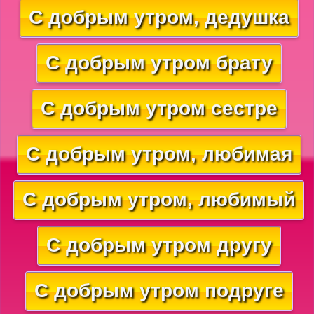
С добрым утром, дедушка
С добрым утром брату
С добрым утром сестре
С добрым утром, любимая
С добрым утром, любимый
С добрым утром другу
С добрым утром подруге