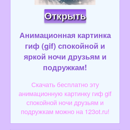
Открыть
Анимационная картинка
гиф (gif) спокойной и
яркой ночи друзьям и
подружкам!
Скачать бесплатно эту
анимационную картинку гиф gif
спокойной ночи друзьям и
подружкам можно на 123ot.ru!