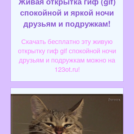
Живая открытка гиф (gif)
спокойной и яркой ночи
друзьям и подружкам!
Скачать бесплатно эту живую
открытку гиф gif спокойной ночи
друзьям и подружкам можно на
123ot.ru!