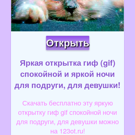
Открыть
Яркая открытка гиф (gif)
спокойной и яркой ночи
для подруги, для девушки!
Скачать бесплатно эту яркую
открытку гиф gif спокойной ночи
для подруги, для девушки можно
на 123ot.ru!