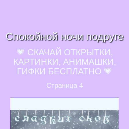
Спокойной ночи подруге
💗 СКАЧАЙ ОТКРЫТКИ,
КАРТИНКИ, АНИМАШКИ,
ГИФКИ БЕСПЛАТНО 💗
Страница 4