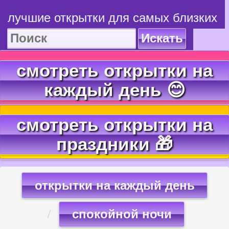
лучшие открытки для самых близких
Искать
смотреть открытки на
каждый день 😊
смотреть открытки на
праздники 🎁
открытки на каждый день
спокойной ночи