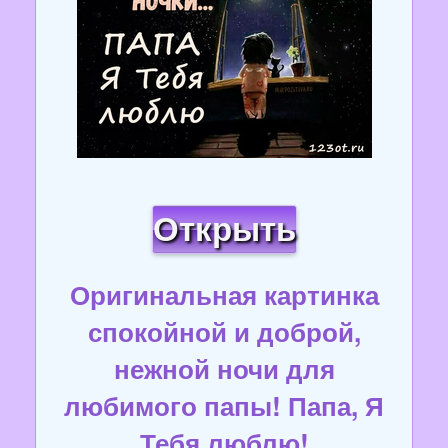
Открыть
Оригинальная картинка
спокойной и доброй,
нежной ночи для
любимого папы! Папа, Я
Тебя люблю!