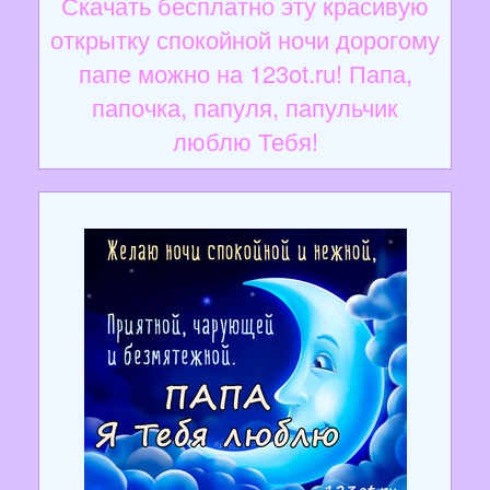
Скачать бесплатно эту красивую
открытку спокойной ночи дорогому
папе можно на 123ot.ru! Папа,
папочка, папуля, папульчик
люблю Тебя!