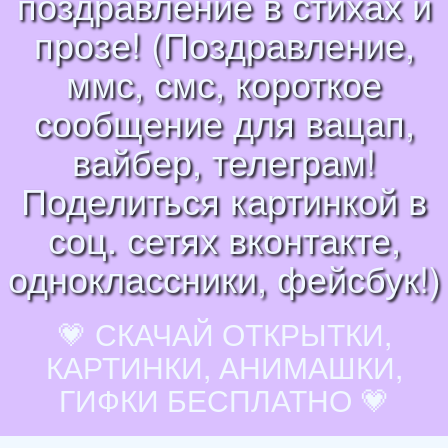
поздравление в стихах и
прозе! (Поздравление,
ммс, смс, короткое
сообщение для вацап,
вайбер, телеграм!
Поделиться картинкой в
соц. сетях вконтакте,
одноклассники, фейсбук!)
💗 СКАЧАЙ ОТКРЫТКИ,
КАРТИНКИ, АНИМАШКИ,
ГИФКИ БЕСПЛАТНО 💗