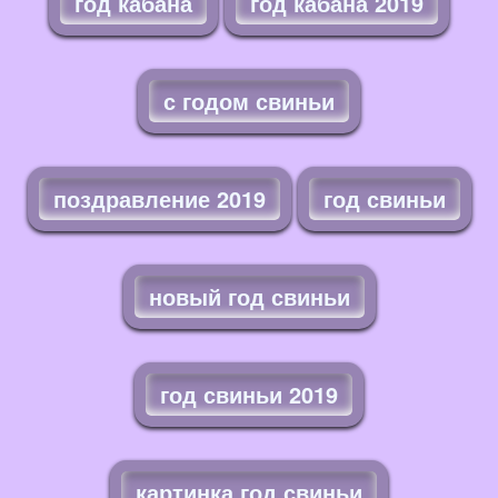
год кабана
год кабана 2019
с годом свиньи
поздравление 2019
год свиньи
новый год свиньи
год свиньи 2019
картинка год свиньи