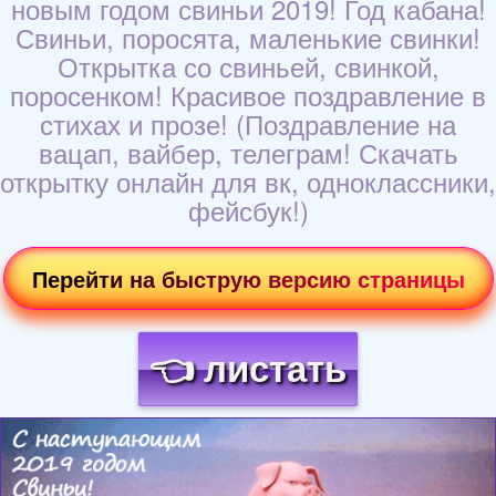
новым годом свиньи 2019! Год кабана!
Свиньи, поросята, маленькие свинки!
Открытка со свиньей, свинкой,
поросенком! Красивое поздравление в
стихах и прозе! (Поздравление на
вацап, вайбер, телеграм! Скачать
открытку онлайн для вк, одноклассники,
фейсбук!)
Перейти на быструю версию страницы
👈 листать
Загрузка картинки...