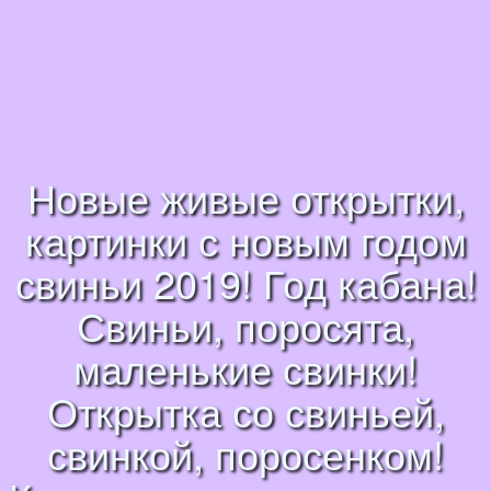
Новые живые открытки,
картинки с новым годом
свиньи 2019! Год кабана!
Свиньи, поросята,
маленькие свинки!
Открытка со свиньей,
свинкой, поросенком!