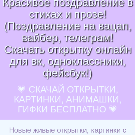
Красивое поздравление в
стихах и прозе!
(Поздравление на вацап,
вайбер, телеграм!
Скачать открытку онлайн
для вк, одноклассники,
фейсбук!)
💗 СКАЧАЙ ОТКРЫТКИ,
КАРТИНКИ, АНИМАШКИ,
ГИФКИ БЕСПЛАТНО 💗
Новые живые открытки, картинки с