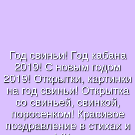
Год свиньи! Год кабана
2019! С новым годом
2019! Открытки, картинки
на год свиньи! Открытка
со свиньей, свинкой,
поросенком! Красивое
поздравление в стихах и