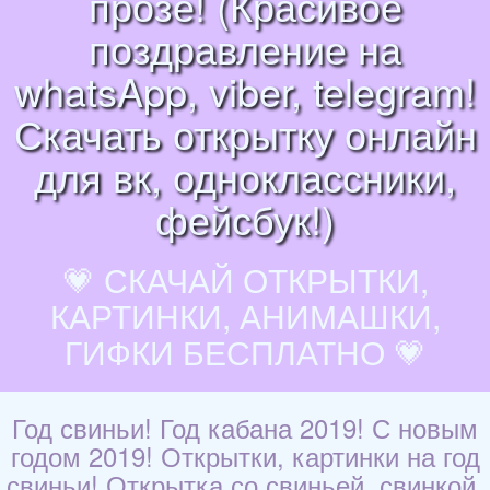
прозе! (Красивое
поздравление на
whatsApp, viber, telegram!
Скачать открытку онлайн
для вк, одноклассники,
фейсбук!)
💗 СКАЧАЙ ОТКРЫТКИ,
КАРТИНКИ, АНИМАШКИ,
ГИФКИ БЕСПЛАТНО 💗
Год свиньи! Год кабана 2019! С новым
годом 2019! Открытки, картинки на год
свиньи! Открытка со свиньей, свинкой,