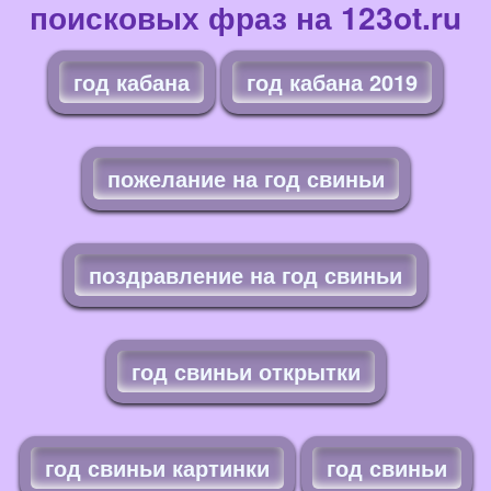
поисковых фраз на 123ot.ru
год кабана
год кабана 2019
пожелание на год свиньи
поздравление на год свиньи
год свиньи открытки
год свиньи картинки
год свиньи