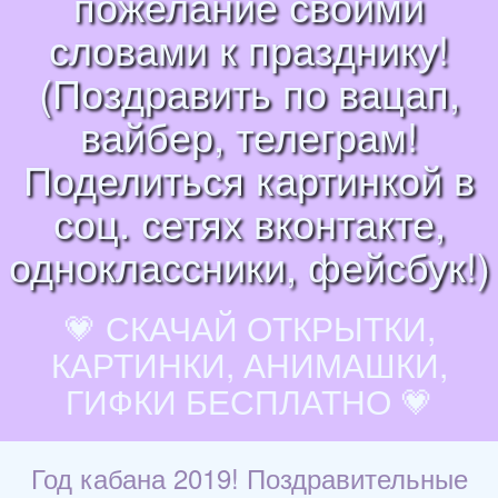
пожелание своими
словами к празднику!
(Поздравить по вацап,
вайбер, телеграм!
Поделиться картинкой в
соц. сетях вконтакте,
одноклассники, фейсбук!)
💗 СКАЧАЙ ОТКРЫТКИ,
КАРТИНКИ, АНИМАШКИ,
ГИФКИ БЕСПЛАТНО 💗
Год кабана 2019! Поздравительные