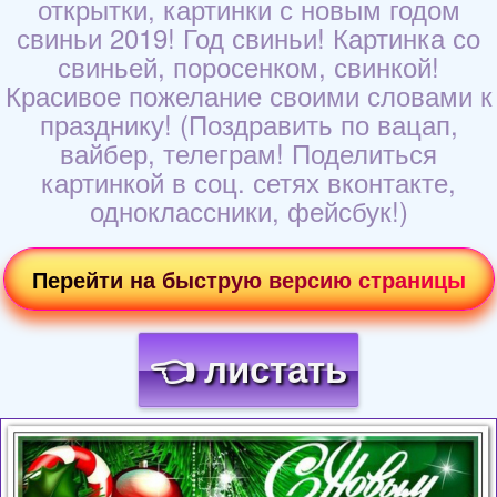
открытки, картинки с новым годом
свиньи 2019! Год свиньи! Картинка со
свиньей, поросенком, свинкой!
Красивое пожелание своими словами к
празднику! (Поздравить по вацап,
вайбер, телеграм! Поделиться
картинкой в соц. сетях вконтакте,
одноклассники, фейсбук!)
Перейти на быструю версию страницы
👈 листать
Загрузка картинки...