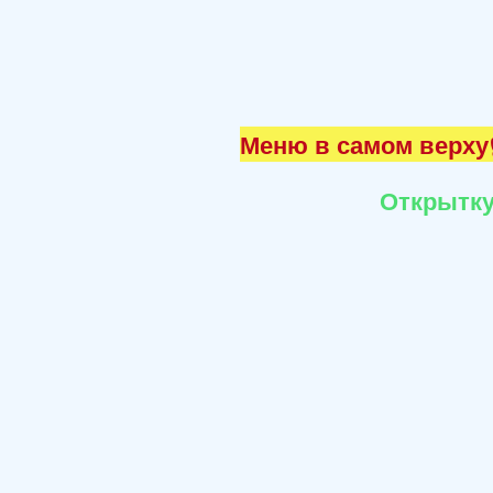
Меню в самом верху☝
Открытку