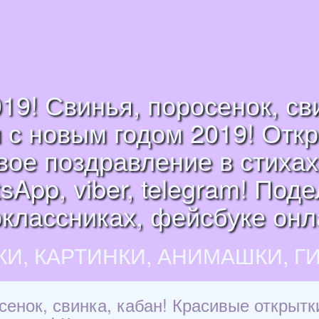
019! Свинья, поросенок, св
 с новым годом 2019! Откр
ое поздравление в стихах
App, viber, telegram! Поде
классниках, фейсбуке онл
КИ, КАРТИНКИ, АНИМАШКИ, Г
осенок, свинка, кабан! Красивые открытк