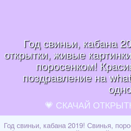
Год свиньи, кабана 2
открытки, живые картинки
поросенком! Красив
поздравление на whats
одно
💗 СКАЧАЙ ОТКРЫТ
Год свиньи, кабана 2019! Свинья, пор