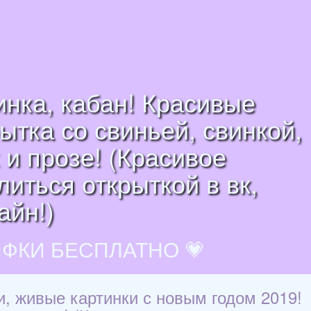
инка, кабан! Красивые
ытка со свиньей, свинкой,
 и прозе! (Красивое
литься открыткой в вк,
айн!)
ИФКИ БЕСПЛАТНО 💗
и, живые картинки с новым годом 2019!