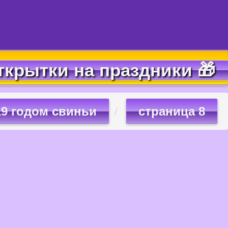
ткрытки на праздники 🎁
19 годом свиньи
страница 8