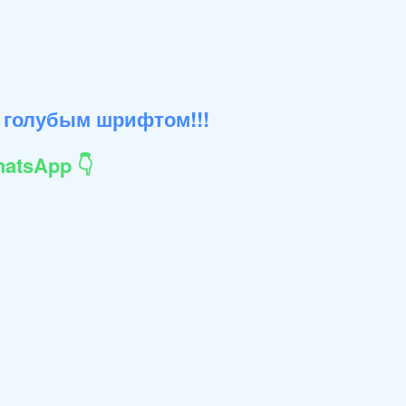
 голубым шрифтом!!!
atsApp 👇