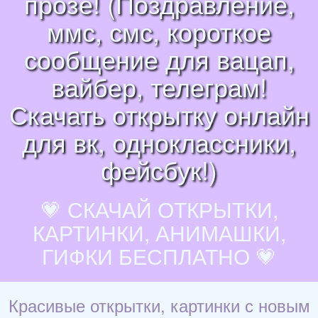
прозе! (Поздравление,
ммс, смс, короткое
сообщение для вацап,
вайбер, телеграм!
Скачать открытку онлайн
для вк, одноклассники,
фейсбук!)
💗 СКАЧАЙ ОТКРЫТКИ,
КАРТИНКИ, АНИМАШКИ,
ГИФКИ БЕСПЛАТНО 💗
Красивые открытки, картинки с новым