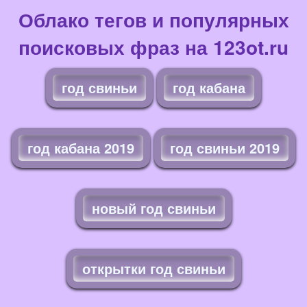
Облако тегов и популярных
поисковых фраз на 123ot.ru
год свиньи
год кабана
год кабана 2019
год свиньи 2019
новый год свиньи
открытки год свиньи