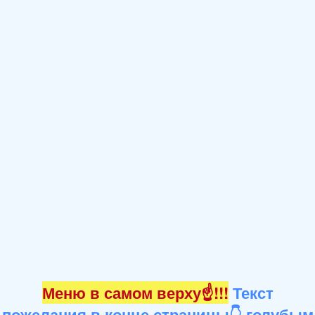
Меню в самом верху☝!!!
Текст
пожелания в конце страницы👇 голубым