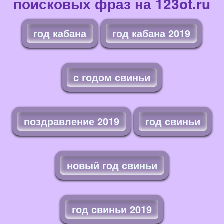
поисковых фраз на 123ot.ru
год кабана
год кабана 2019
с годом свиньи
поздравление 2019
год свиньи
новый год свиньи
год свиньи 2019