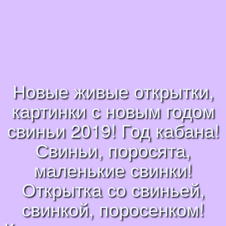
Новые живые открытки,
картинки с новым годом
свиньи 2019! Год кабана!
Свиньи, поросята,
маленькие свинки!
Открытка со свиньей,
свинкой, поросенком!