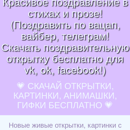
Красивое поздравление в
стихах и прозе!
(Поздравить по вацап,
вайбер, телеграм!
Скачать поздравительную
открытку бесплатно для
vk, ok, facebook!)
💗 СКАЧАЙ ОТКРЫТКИ,
КАРТИНКИ, АНИМАШКИ,
ГИФКИ БЕСПЛАТНО 💗
Новые живые открытки, картинки с