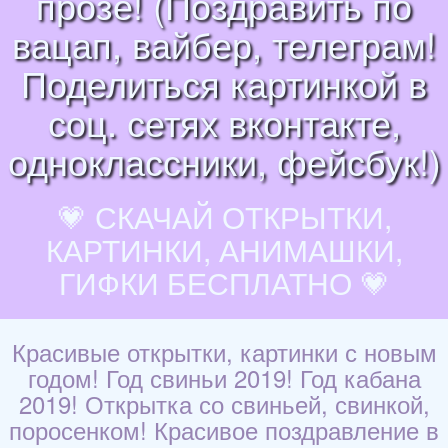
прозе! (Поздравить по
вацап, вайбер, телеграм!
Поделиться картинкой в
соц. сетях вконтакте,
одноклассники, фейсбук!)
💗 СКАЧАЙ ОТКРЫТКИ,
КАРТИНКИ, АНИМАШКИ,
ГИФКИ БЕСПЛАТНО 💗
Красивые открытки, картинки с новым
годом! Год свиньи 2019! Год кабана
2019! Открытка со свиньей, свинкой,
поросенком! Красивое поздравление в