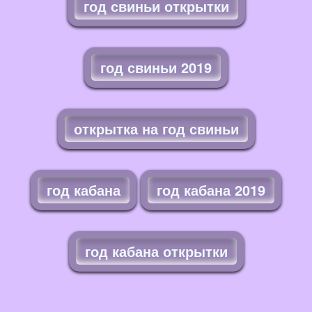
год свиньи открытки
год свиньи 2019
открытка на год свиньи
год кабана
год кабана 2019
год кабана открытки