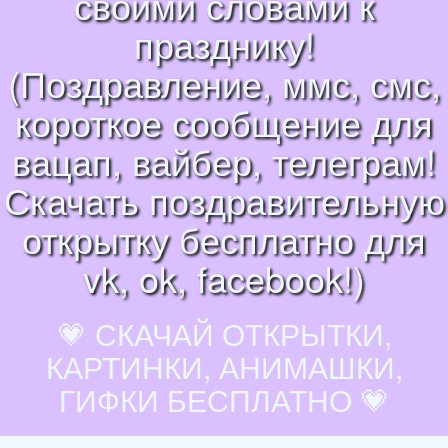
своими словами к
празднику!
(Поздравление, ммс, смс,
короткое сообщение для
вацап, вайбер, телеграм!
Скачать поздравительную
открытку бесплатно для
vk, ok, facebook!)
💗 СКАЧАЙ ОТКРЫТКИ,
КАРТИНКИ, АНИМАШКИ,
ГИФКИ БЕСПЛАТНО 💗