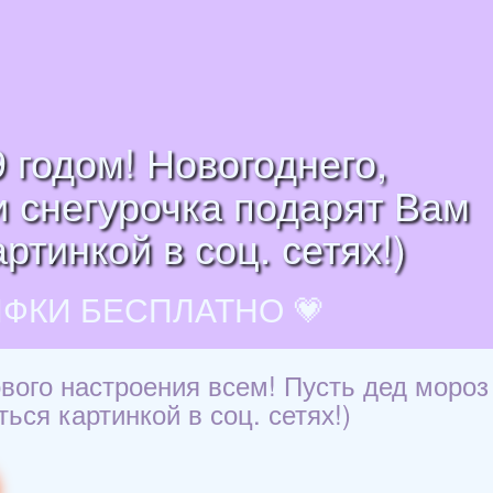
 годом! Новогоднего,
и снегурочка подарят Вам
ртинкой в соц. сетях!)
ИФКИ БЕСПЛАТНО 💗
вого настроения всем! Пусть дед мороз
ься картинкой в соц. сетях!)