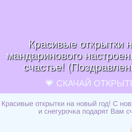
Красивые открытки н
мандаринового настроени
счастье! (Поздравлени
💗 СКАЧАЙ ОТКРЫТ
Красивые открытки на новый год! С но
и снегурочка подарят Вам сч