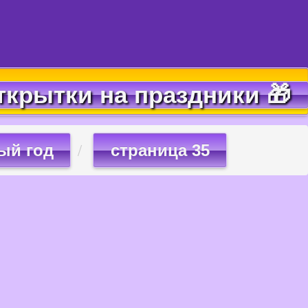
ткрытки на праздники 🎁
ый год
страница 35