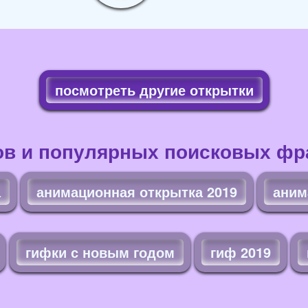
посмотреть другие открытки
ов и популярных поисковых фра
а
анимационная открытка 2019
аним
гифки с новым годом
гиф 2019