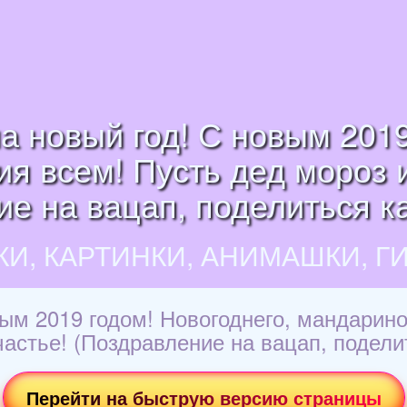
а новый год! С новым 2019
я всем! Пусть дед мороз 
е на вацап, поделиться ка
КИ, КАРТИНКИ, АНИМАШКИ, Г
вым 2019 годом! Новогоднего, мандарино
астье! (Поздравление на вацап, поделит
Перейти на быструю версию страницы