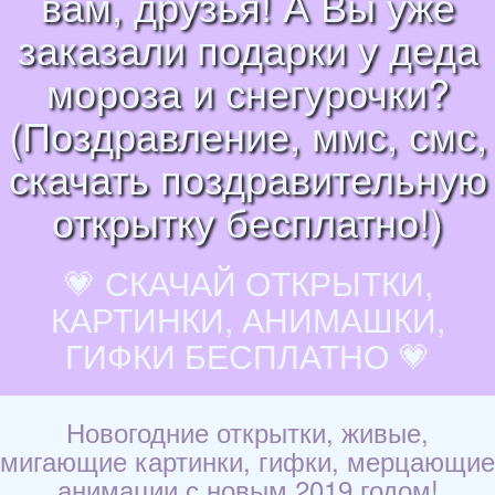
вам, друзья! А Вы уже
заказали подарки у деда
мороза и снегурочки?
(Поздравление, ммс, смс,
скачать поздравительную
открытку бесплатно!)
💗 СКАЧАЙ ОТКРЫТКИ,
КАРТИНКИ, АНИМАШКИ,
ГИФКИ БЕСПЛАТНО 💗
Новогодние открытки, живые,
мигающие картинки, гифки, мерцающие
анимации с новым 2019 годом!