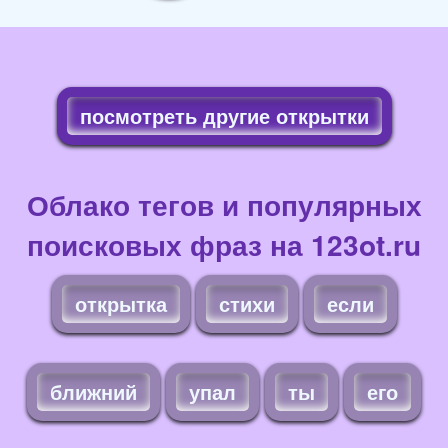
посмотреть другие открытки
Облако тегов и популярных
поисковых фраз на 123ot.ru
открытка
стихи
если
ближний
упал
ты
его