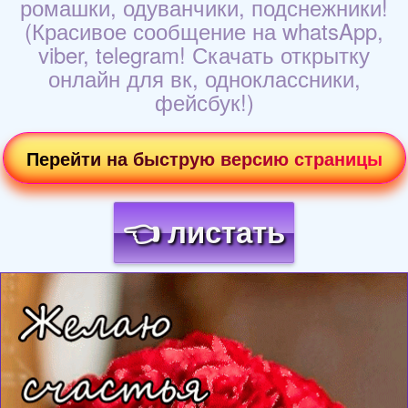
ромашки, одуванчики, подснежники!
(Красивое сообщение на whatsApp,
viber, telegram! Скачать открытку
онлайн для вк, одноклассники,
фейсбук!)
Перейти на быструю версию страницы
👈 листать
Загрузка картинки...