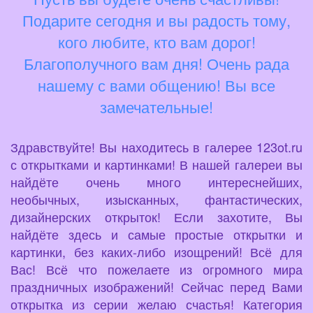
Подарите сегодня и вы радость тому,
кого любите, кто вам дорог!
Благополучного вам дня! Очень рада
нашему с вами общению! Вы все
замечательные!
Здравствуйте! Вы находитесь в галерее 123ot.ru
с открытками и картинками! В нашей галереи вы
найдёте очень много интереснейших,
необычных, изысканных, фантастических,
дизайнерских открыток! Если захотите, Вы
найдёте здесь и самые простые открытки и
картинки, без каких-либо изощрений! Всё для
Вас! Всё что пожелаете из огромного мира
праздничных изображений! Сейчас перед Вами
открытка из серии желаю счастья! Категория