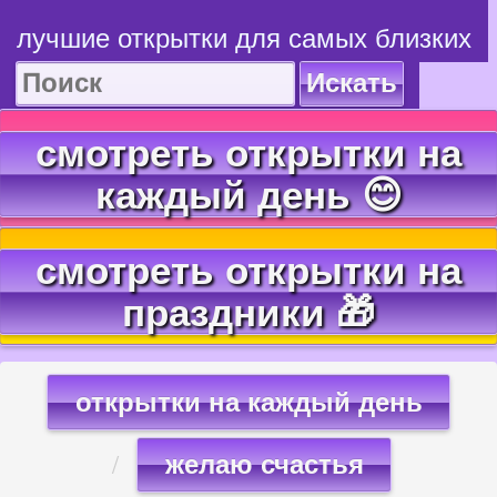
лучшие открытки для самых близких
Искать
смотреть открытки на
каждый день 😊
смотреть открытки на
праздники 🎁
открытки на каждый день
желаю счастья