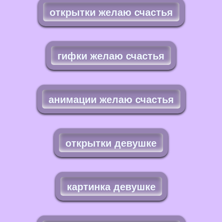
открытки желаю счастья
гифки желаю счастья
анимации желаю счастья
открытки девушке
картинка девушке