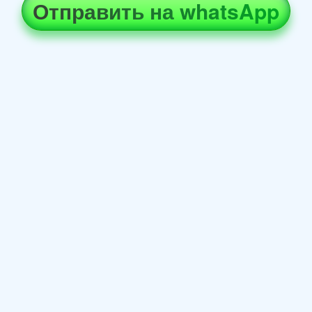
Отправить на whatsApp