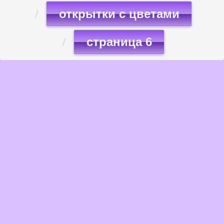
открытки с цветами
страница 6