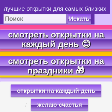
лучшие открытки для самых близких
Искать
смотреть открытки на
каждый день 😊
смотреть открытки на
праздники 🎁
открытки на каждый день
желаю счастья