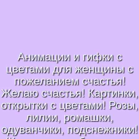
Анимации и гифки с
цветами для женщины с
пожеланием счастья!
Желаю счастья! Картинки,
открытки с цветами! Розы,
лилии, ромашки,
одуванчики, подснежники!