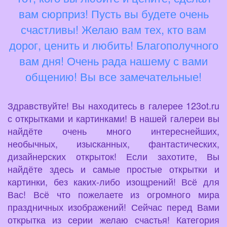
вам сюрприз! Пусть вы будете очень
счастливы! Желаю вам тех, кто вам
дорог, ценить и любить! Благополучного
вам дня! Очень рада нашему с вами
общению! Вы все замечательные!
Здравствуйте! Вы находитесь в галерее 123ot.ru
с открытками и картинками! В нашей галереи вы
найдёте очень много интереснейших,
необычных, изысканных, фантастических,
дизайнерских открыток! Если захотите, Вы
найдёте здесь и самые простые открытки и
картинки, без каких-либо изощрений! Всё для
Вас! Всё что пожелаете из огромного мира
праздничных изображений! Сейчас перед Вами
открытка из серии желаю счастья! Категория