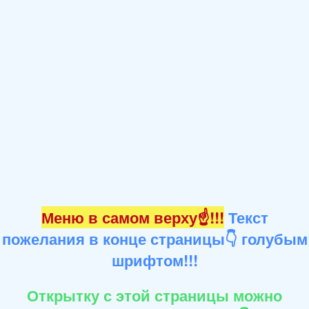
Меню в самом верху☝!!!
Текст
пожелания в конце страницы👇 голубым
шрифтом!!!
Открытку с этой страницы можно