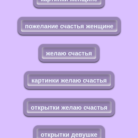
пожелание счастья женщине
желаю счастья
картинки желаю счастья
открытки желаю счастья
открытки девушке