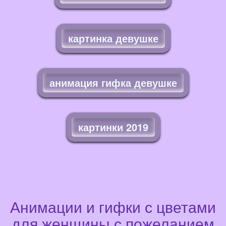
картинка девушке
анимация гифка девушке
картинки 2019
Анимации и гифки с цветами
для женщины с пожеланием