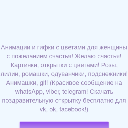
Анимации и гифки с цветами для женщины
с пожеланием счастья! Желаю счастья!
Картинки, открытки с цветами! Розы,
лилии, ромашки, одуванчики, подснежники!
Анимашки, gif! (Красивое сообщение на
whatsApp, viber, telegram! Скачать
поздравительную открытку бесплатно для
vk, ok, facebook!)