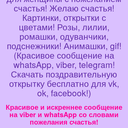
счастья! Желаю счастья!
Картинки, открытки с
цветами! Розы, лилии,
ромашки, одуванчики,
подснежники! Анимашки, gif!
(Красивое сообщение на
whatsApp, viber, telegram!
Скачать поздравительную
открытку бесплатно для vk,
ok, facebook!)
Красивое и искреннее сообщение
на viber и whatsApp со словами
пожелания счастья!