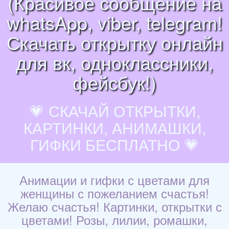
(Красивое сообщение на
whatsApp, viber, telegram!
Скачать открытку онлайн
для вк, одноклассники,
фейсбук!)
💗 СКАЧАЙ ОТКРЫТКИ,
КАРТИНКИ, АНИМАШКИ,
ГИФКИ БЕСПЛАТНО 💗
Анимации и гифки с цветами для
женщины с пожеланием счастья!
Желаю счастья! Картинки, открытки с
цветами! Розы, лилии, ромашки,