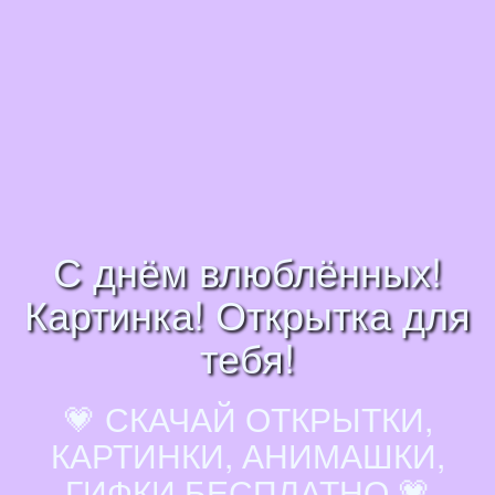
С днём влюблённых!
Картинка! Открытка для
тебя!
💗 СКАЧАЙ ОТКРЫТКИ,
КАРТИНКИ, АНИМАШКИ,
ГИФКИ БЕСПЛАТНО 💗