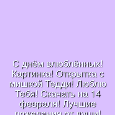
С днём влюблённых!
Картинка! Открытка с
мишкой Тедди! Люблю
Тебя! Скачать на 14
февраля! Лучшие
пожелания от души!