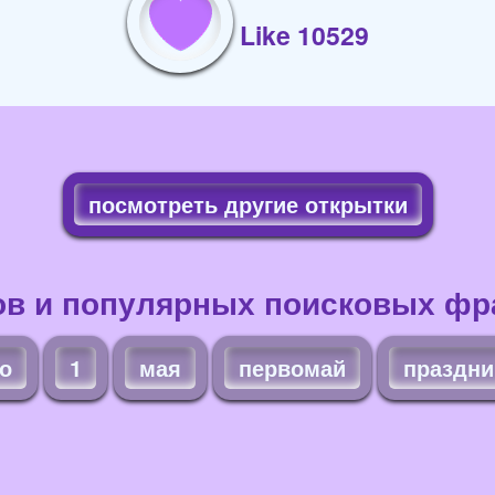
Like 10529
посмотреть другие открытки
ов и популярных поисковых фра
о
1
мая
первомай
праздни