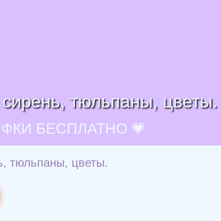
 сирень, тюльпаны, цветы.
ИФКИ БЕСПЛАТНО 💗
ь, тюльпаны, цветы.