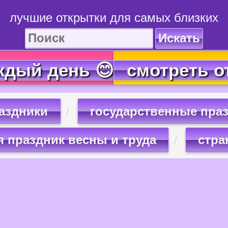
лучшие открытки для самых близких
Искать
ждый день 😊
смотреть о
раздники
государственные праз
я праздник весны и труда
стра