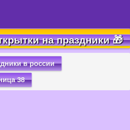
ткрытки на праздники 🎁
дники в россии
ница 38