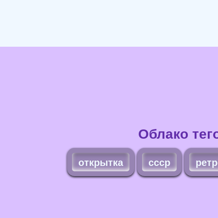
Облако тег
открытка
ссср
ретр