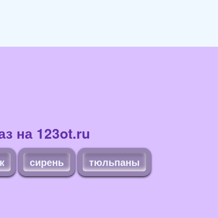
з на 123ot.ru
к
сирень
тюльпаны