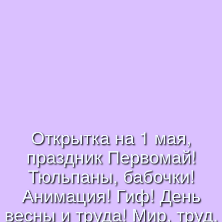
Открытка на 1 мая,
праздник Первомай!
Тюльпаны, бабочки!
Анимация! Гиф! День
весны и труда! Мир, труд,