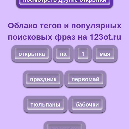
Облако тегов и популярных
поисковых фраз на 123ot.ru
открытка
на
1
мая
праздник
первомай
тюльпаны
бабочки