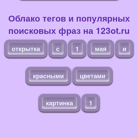
Облако тегов и популярных
поисковых фраз на 123ot.ru
открытка
с
1
мая
и
красными
цветами
картинка
1