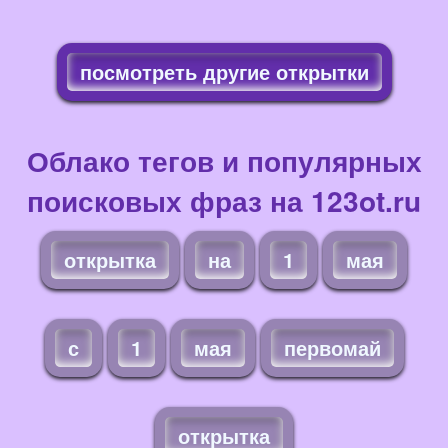
посмотреть другие открытки
Облако тегов и популярных
поисковых фраз на 123ot.ru
открытка
на
1
мая
с
1
мая
первомай
открытка