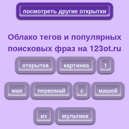
посмотреть другие открытки
Облако тегов и популярных
поисковых фраз на 123ot.ru
открытка
картинка
1
мая
первомай
с
машей
из
мультика