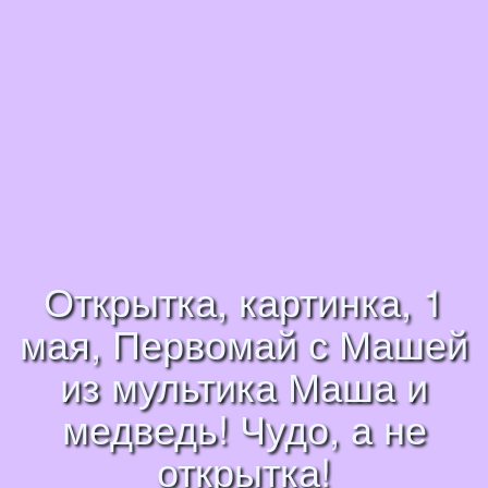
Открытка, картинка, 1
мая, Первомай с Машей
из мультика Маша и
медведь! Чудо, а не
открытка!