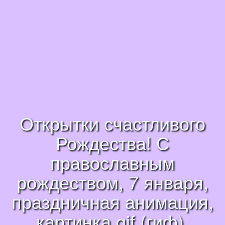
Открытки счастливого
Рождества! С
православным
рождеством, 7 января,
праздничная анимация,
картинка gif (гиф),