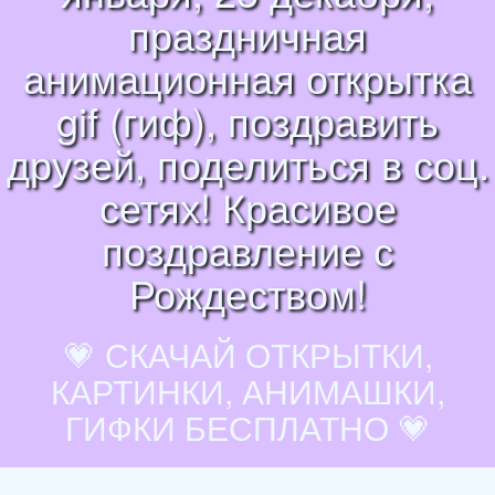
праздничная
анимационная открытка
gif (гиф), поздравить
друзей, поделиться в соц.
сетях! Красивое
поздравление с
Рождеством!
💗 СКАЧАЙ ОТКРЫТКИ,
КАРТИНКИ, АНИМАШКИ,
ГИФКИ БЕСПЛАТНО 💗