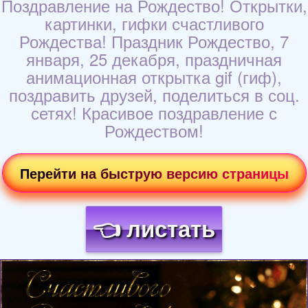
Поздравление на Рождество! Открытки,
картинки, гифки счастливого
Рождества! Праздник Рождество, 7
января, 25 декабря, праздничная
анимационная открытка gif (гиф),
поздравить друзей, поделиться в соц.
сетях! Красивое поздравление с
Рождеством!
Перейти на быструю версию страницы
👈 листать
Загрузка картинки...