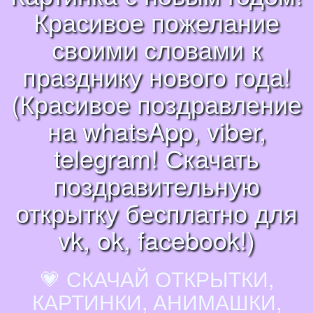
Красивое пожелание
своими словами к
празднику нового года!
(Красивое поздравление
на whatsApp, viber,
telegram! Скачать
поздравительную
открытку бесплатно для
vk, ok, facebook!)
💗 СКАЧАЙ ОТКРЫТКИ,
КАРТИНКИ, АНИМАШКИ,