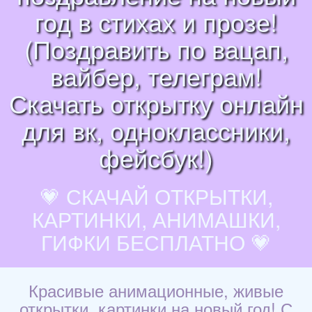
год в стихах и прозе!
(Поздравить по вацап,
вайбер, телеграм!
Скачать открытку онлайн
для вк, одноклассники,
фейсбук!)
💗 СКАЧАЙ ОТКРЫТКИ,
КАРТИНКИ, АНИМАШКИ,
ГИФКИ БЕСПЛАТНО 💗
Красивые анимационные, живые
открытки, картинки на новый год! С