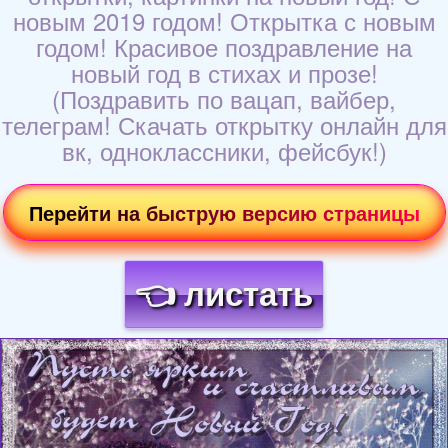
новым 2019 годом! Открытка с новым
годом! Красивое поздравление на
новый год в стихах и прозе!
(Поздравить по вацап, вайбер,
телеграм! Скачать открытку онлайн для
вк, одноклассники, фейсбук!)
Перейти на быструю версию страницы
👈 листать
Загрузка картинки...