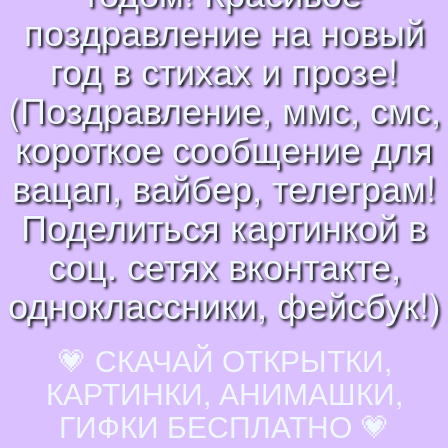
поздравление на новый
год в стихах и прозе!
(Поздравление, ммс, смс,
короткое сообщение для
вацап, вайбер, телеграм!
Поделиться картинкой в
соц. сетях вконтакте,
одноклассники, фейсбук!)
💗 СКАЧАЙ ОТКРЫТКИ,
КАРТИНКИ, АНИМАШКИ,
ГИФКИ БЕСПЛАТНО 💗