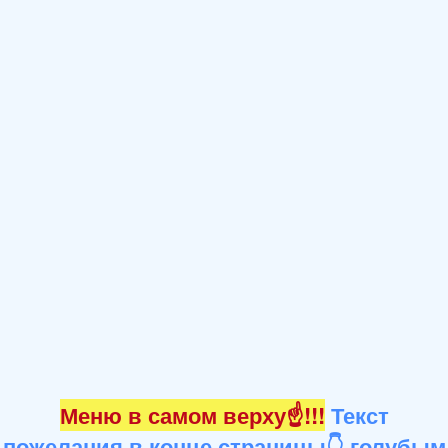
Меню в самом верху☝!!!
Текст
пожелания в конце страницы👇 голубым