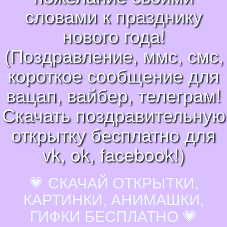
словами к празднику
нового года!
(Поздравление, ммс, смс,
короткое сообщение для
вацап, вайбер, телеграм!
Скачать поздравительную
открытку бесплатно для
vk, ok, facebook!)
💗 СКАЧАЙ ОТКРЫТКИ,
КАРТИНКИ, АНИМАШКИ,
ГИФКИ БЕСПЛАТНО 💗