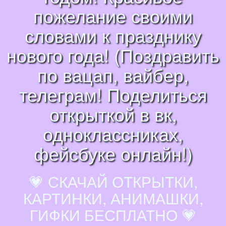
пожелание своими
словами к празднику
нового года! (Поздравить
по вацап, вайбер,
телеграм! Поделиться
открыткой в вк,
одноклассниках,
фейсбуке онлайн!)
💗 СКАЧАЙ ОТКРЫТКИ,
КАРТИНКИ, АНИМАШКИ,
ГИФКИ БЕСПЛАТНО 💗