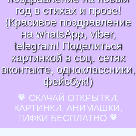
год в стихах и прозе!
(Красивое поздравление
на whatsApp, viber,
telegram! Поделиться
картинкой в соц. сетях
вконтакте, одноклассники,
фейсбук!)
💗 СКАЧАЙ ОТКРЫТКИ,
КАРТИНКИ, АНИМАШКИ,
ГИФКИ БЕСПЛАТНО 💗