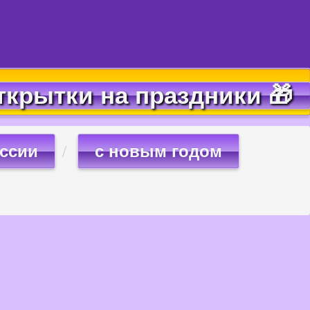
ткрытки на праздники 🎁
оссии
с новым годом