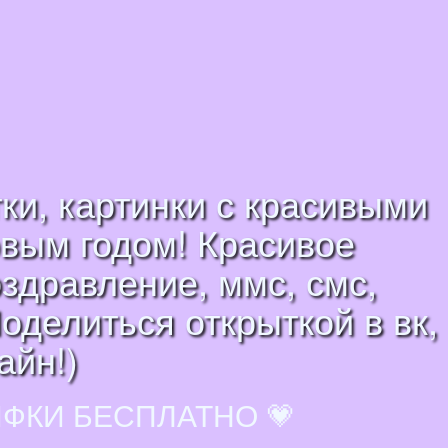
ки, картинки с красивыми
овым годом! Красивое
оздравление, ммс, смс,
оделиться открыткой в вк,
айн!)
ИФКИ БЕСПЛАТНО 💗