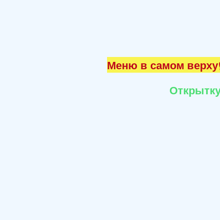
Меню в самом верху☝
Открытку