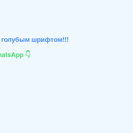
 голубым шрифтом!!!
atsApp 👇