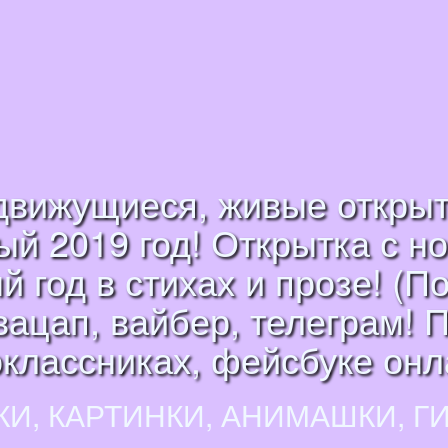
движущиеся, живые открыт
й 2019 год! Открытка с н
 год в стихах и прозе! (П
ацап, вайбер, телеграм! П
классниках, фейсбуке онл
КИ, КАРТИНКИ, АНИМАШКИ, Г