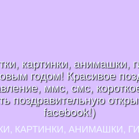
ки, картинки, анимашки, 
новым годом! Красивое поз
авление, ммс, смс, коротк
ть поздравительную открыт
facebook!)
КИ, КАРТИНКИ, АНИМАШКИ, Г