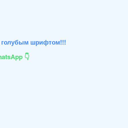
 голубым шрифтом!!!
atsApp 👇