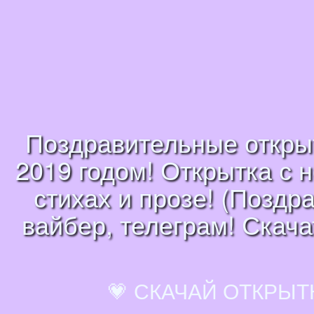
Поздравительные открыт
2019 годом! Открытка с 
стихах и прозе! (Поздр
вайбер, телеграм! Скача
💗 СКАЧАЙ ОТКРЫТ