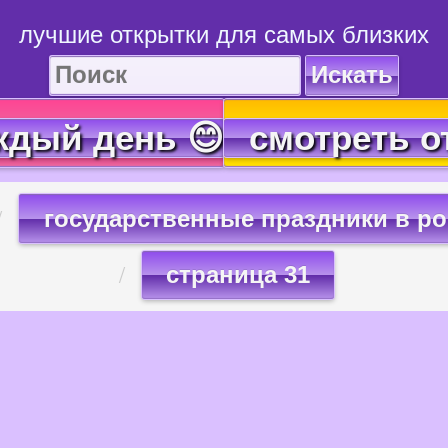
лучшие открытки для самых близких
Искать
ждый день 😊
смотреть о
государственные праздники в р
страница 31