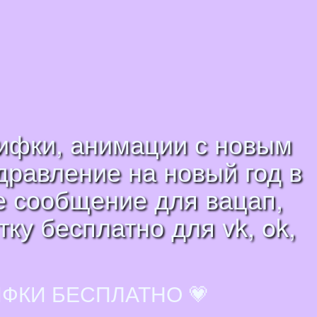
гифки, анимации с новым
дравление на новый год в
ое сообщение для вацап,
ку бесплатно для vk, ok,
ИФКИ БЕСПЛАТНО 💗