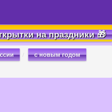
ткрытки на праздники 🎁
оссии
с новым годом