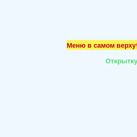
Меню в самом верху☝
Открытку