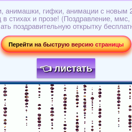
, анимашки, гифки, анимации с новым 
 в стихах и прозе! (Поздравление, ммс,
ать поздравительную открытку бесплатно
Перейти на быструю версию страницы
👈 листать
Загрузка картинки...