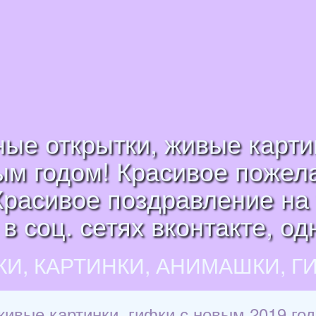
е открытки, живые картин
вым годом! Красивое пожел
Красивое поздравление на w
в соц. сетях вконтакте, од
КИ, КАРТИНКИ, АНИМАШКИ, Г
вые картинки, гифки с новым 2019 год