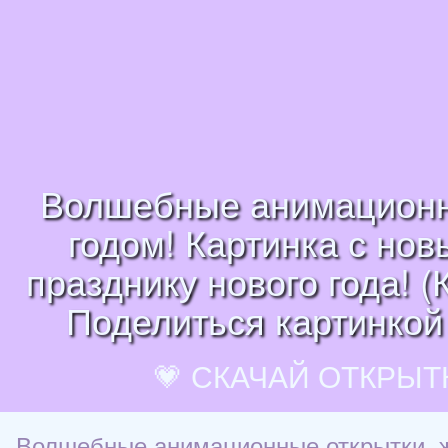
Волшебные анимационны
годом! Картинка с но
празднику нового года! (
Поделиться картинкой 
💗 СКАЧАЙ ОТКРЫТ
Волшебные анимационные открытки, жи