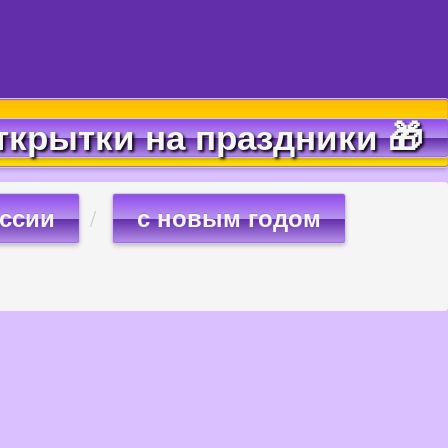
ткрытки на праздники 🎁
оссии
с новым годом