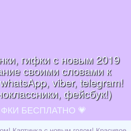
ки, гифки с новым 2019
ание своими словами к
hatsApp, viber, telegram!
ноклассники, фейсбук!)
ИФКИ БЕСПЛАТНО 💗
ом! Картинка с новым годом! Красивое