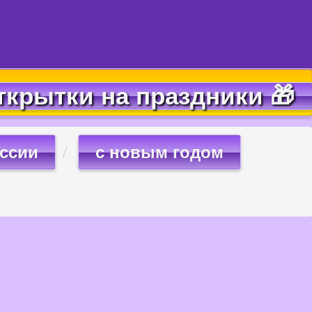
ткрытки на праздники 🎁
оссии
с новым годом