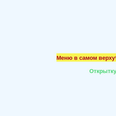
Меню в самом верху☝
Открытку