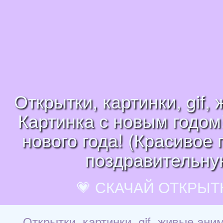
Открытки, картинки, gif
Картинка с новым годом
нового года! (Красивое 
поздравительную
💗 СКАЧАЙ ОТКРЫТ
Открытки, картинки, gif, живые ани