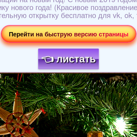
у нового года! (Красивое поздравление н
ельную открытку бесплатно для vk, ok, 
Перейти на быструю версию страницы
👈 листать
Загрузка картинки...