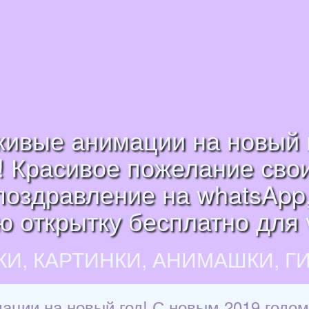
, живые анимации на новый 
! Красивое пожелание сво
поздравление на whatsApp, 
 открытку бесплатно для vk
КИ, КАРТИНКИ, АНИМАШКИ, Г
мации на новый год! С новым 2019 годо