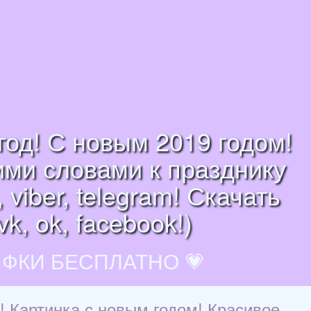
год! С новым 2019 годом!
ими словами к празднику
viber, telegram! Скачать
, ok, facebook!)
ИФКИ БЕСПЛАТНО 💗
м! Картинка с новым годом! Красивое