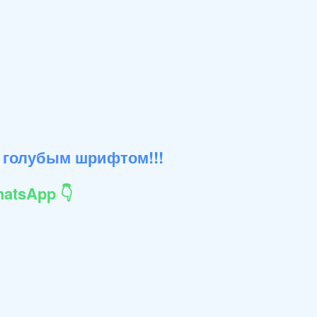
 голубым шрифтом!!!
atsApp 👇