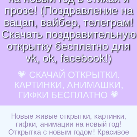
прозе! (Поздравление на
вацап, вайбер, телеграм!
Скачать поздравительную
открытку бесплатно для
vk, ok, facebook!)
💗 СКАЧАЙ ОТКРЫТКИ,
КАРТИНКИ, АНИМАШКИ,
ГИФКИ БЕСПЛАТНО 💗
Новые живые открытки, картинки,
гифки, анимации на новый год!
Открытка с новым годом! Красивое