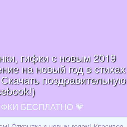
ки, гифки с новым 2019
ние на новый год в стихах
! Скачать поздравительную
cebook!)
ИФКИ БЕСПЛАТНО 💗
ом! Открытка с новым годом! Красивое