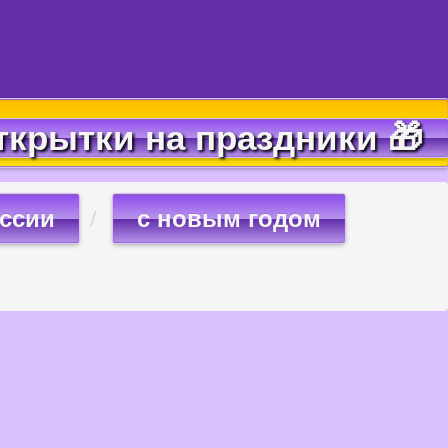
ткрытки на праздники 🎁
оссии
с новым годом