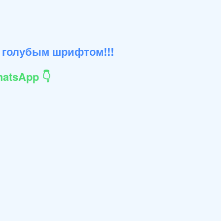
 голубым шрифтом!!!
atsApp 👇