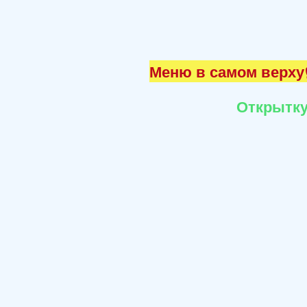
Меню в самом верху☝
Открытку