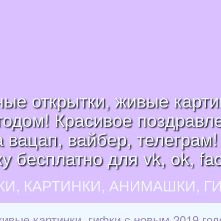
е открытки, живые картин
годом! Красивое поздравле
а вацап, вайбер, телеграм
у бесплатно для vk, ok, fa
КИ, КАРТИНКИ, АНИМАШКИ, Г
вые картинки, гифки с новым 2019 год