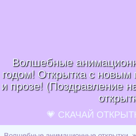
Волшебные анимационны
годом! Открытка с новым 
и прозе! (Поздравление н
открытк
💗 СКАЧАЙ ОТКРЫТ
Волшебные анимационные открытки, жи