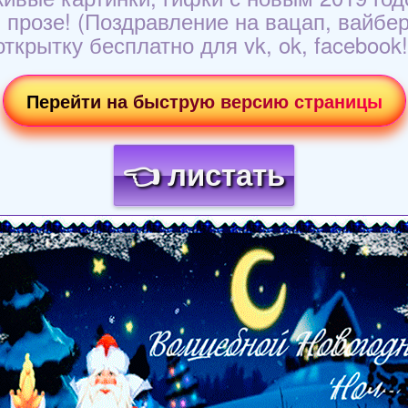
и прозе! (Поздравление на вацап, вайбе
открытку бесплатно для vk, ok, facebook!
Перейти на быструю версию страницы
👈 листать
Загрузка картинки...