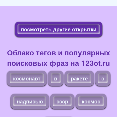
посмотреть другие открытки
Облако тегов и популярных
поисковых фраз на 123ot.ru
космонавт
в
ракете
с
надписью
ссср
космос