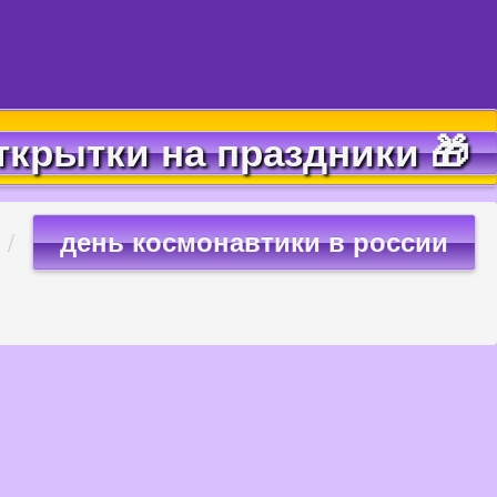
ткрытки на праздники 🎁
день космонавтики в россии