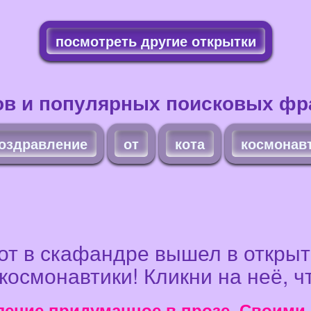
посмотреть другие открытки
ов и популярных поисковых фра
оздравление
от
кота
космонав
Кот в скафандре вышел в откры
космонавтики! Кликни на неё, ч
ение придуманное в прозе. Своими