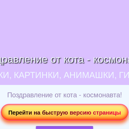
равление от кота - космон
КИ, КАРТИНКИ, АНИМАШКИ, Г
Поздравление от кота - космонавта!
Перейти на быструю версию страницы