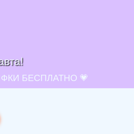
авта!
ИФКИ БЕСПЛАТНО 💗