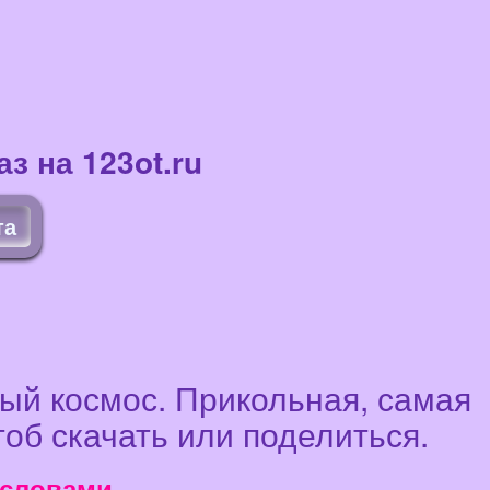
з на 123ot.ru
та
тый космос. Прикольная, самая
тоб скачать или поделиться.
 словами.