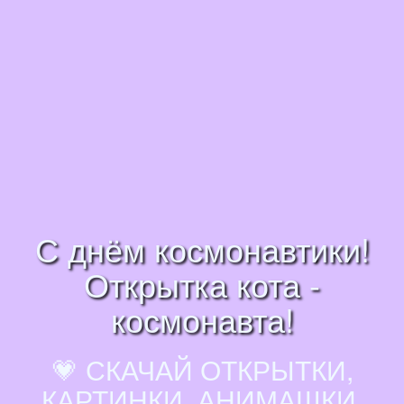
С днём космонавтики!
Открытка кота -
космонавта!
💗 СКАЧАЙ ОТКРЫТКИ,
КАРТИНКИ, АНИМАШКИ,