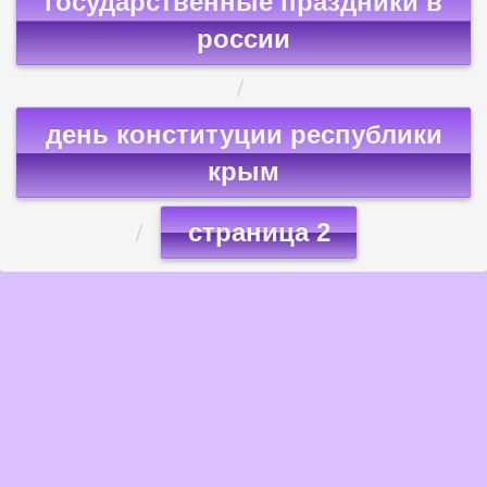
государственные праздники в
россии
день конституции республики
крым
страница 2