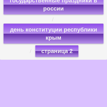
государственные праздники в
россии
день конституции республики
крым
страница 2