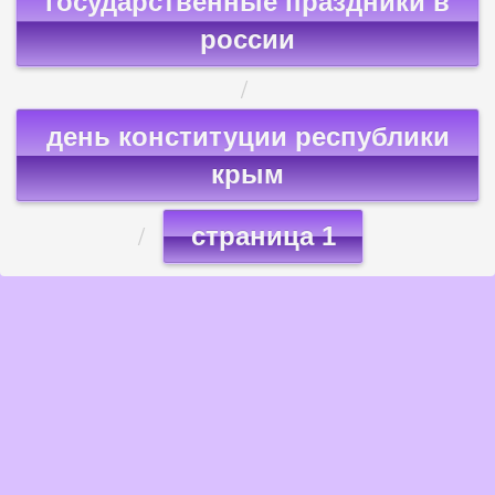
государственные праздники в
россии
день конституции республики
крым
страница 1