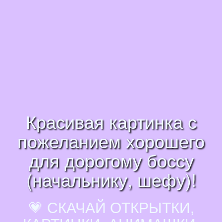
Красивая картинка с
пожеланием хорошего
для дорогому боссу
(начальнику, шефу)!
💗 СКАЧАЙ ОТКРЫТКИ,