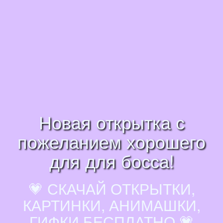
Новая открытка с
пожеланием хорошего
для для босса!
💗 СКАЧАЙ ОТКРЫТКИ,
КАРТИНКИ, АНИМАШКИ,
ГИФКИ БЕСПЛАТНО 💗