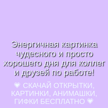
Энергичная картинка
чудесного и просто
хорошего дня для коллег
и друзей по работе!
💗 СКАЧАЙ ОТКРЫТКИ,
КАРТИНКИ, АНИМАШКИ,
ГИФКИ БЕСПЛАТНО 💗