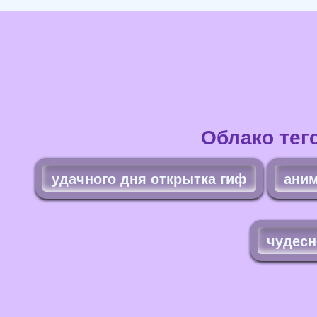
Облако тег
удачного дня открытка гиф
аним
чудесн