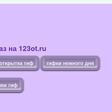
з на 123ot.ru
 открытка гиф
гифки нежного дня
ьям гиф