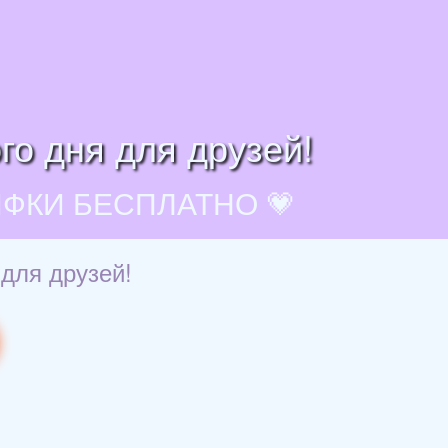
го дня для друзей!
ИФКИ БЕСПЛАТНО 💗
 для друзей!