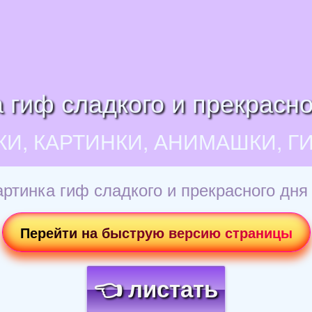
 гиф сладкого и прекрасно
КИ, КАРТИНКИ, АНИМАШКИ, Г
ртинка гиф сладкого и прекрасного дня
Перейти на быструю версию страницы
👈 листать