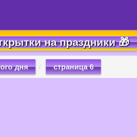
ткрытки на праздники 🎁
ого дня
страница 6